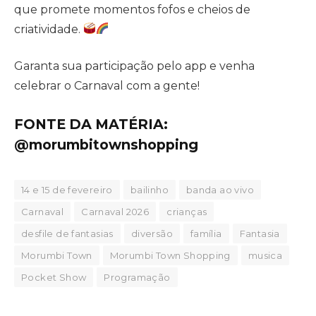
que promete momentos fofos e cheios de
criatividade.
Garanta sua participação pelo app e venha
celebrar o Carnaval com a gente!
FONTE DA MATÉRIA:
@morumbitownshopping
14 e 15 de fevereiro
bailinho
banda ao vivo
Carnaval
Carnaval 2026
crianças
desfile de fantasias
diversão
família
Fantasia
Morumbi Town
Morumbi Town Shopping
musica
Pocket Show
Programação