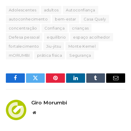
Adolescentes
adultos
Autoconfiança
autoconhecimento
bem-estar
Casa Qualy
concentração
Confiança
crianças
Defesa pessoal
equilíbrio
espaço acolhedor
fortalecimento
Jiu-jitsu
Monte Kemel
mORUMBI
prática física
Segurança
Facebook
Twitter
Pinterest
LinkedIn
Tumblr
Email
Giro Morumbi
Website