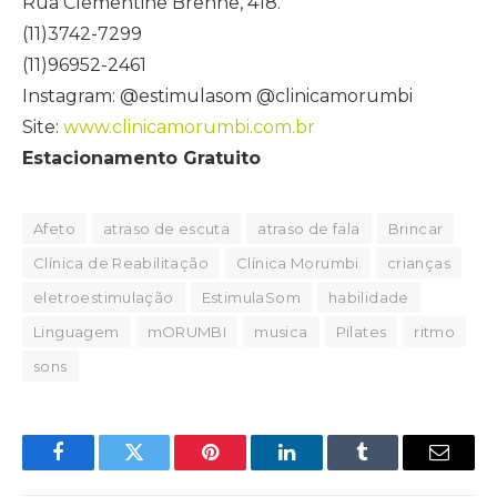
Rua Clementine Brenne, 418.
(11)3742-7299
(11)96952-2461
Instagram: @estimulasom @clinicamorumbi
Site:
www.clinicamorumbi.com.br
Estacionamento Gratuito
Afeto
atraso de escuta
atraso de fala
Brincar
Clínica de Reabilitação
Clínica Morumbi
crianças
eletroestimulação
EstimulaSom
habilidade
Linguagem
mORUMBI
musica
Pilates
ritmo
sons
Facebook
Twitter
Pinterest
LinkedIn
Tumblr
Email