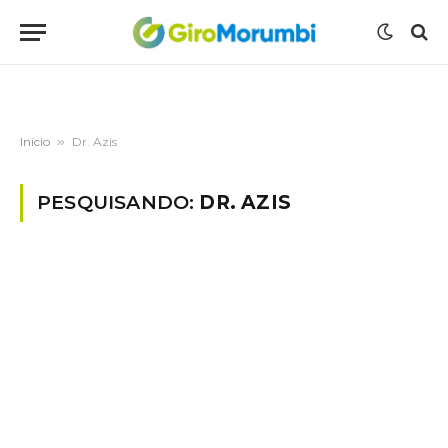
Início
»
Dr. Azis
PESQUISANDO:
DR. AZIS